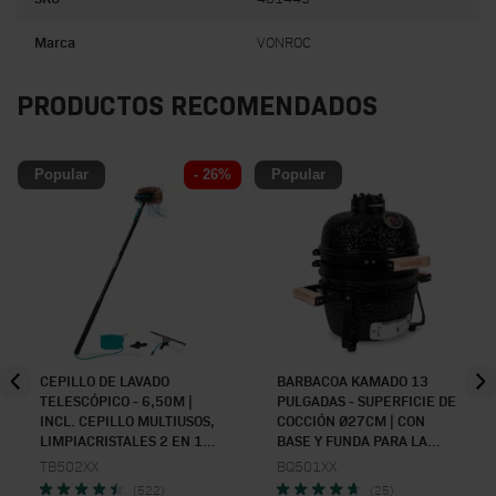
Marca
VONROC
PRODUCTOS RECOMENDADOS
Popular
- 26%
Popular
CEPILLO DE LAVADO
BARBACOA KAMADO 13
TELESCÓPICO - 6,50M |
PULGADAS - SUPERFICIE DE
INCL. CEPILLO MULTIUSOS,
COCCIÓN Ø27CM | CON
LIMPIACRISTALES 2 EN 1,
BASE Y FUNDA PARA LA
MANGUERA Y DOSIFICADOR
LLUVIA
TB502XX
BQ501XX
DE JABÓN
(522)
(25)