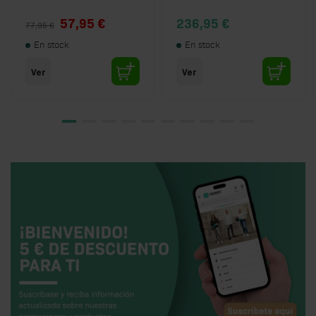
Special Price
57,95 €
236,95 €
77,95 €
En stock
En stock
Ver
Ver