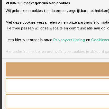
VONROC maakt gebruik van cookies
Wij gebruiken cookies (en daarmee vergelijkbare technieken
Met deze cookies verzamelen wij en onze partners informatie
Hiermee passen wij onze website en communicatie aan op jou
Lees hierover meer in onze
Privacyverklaring
en
Cookiever
Hieronder kun je kiezen met welk type cookies je akkoord ga