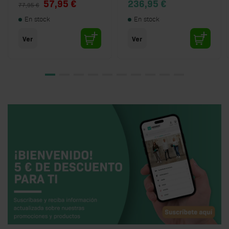
Special Price
57,95 €
236,95 €
77,95 €
En stock
En stock
Ver
Ver