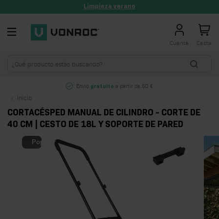
Limpieza verano
Ir al contenido
Cuenta
Cesta
Envío
a partir de 50 €
gratuito
Inicio
CORTACÉSPED MANUAL DE CILINDRO - CORTE DE
40 CM | CESTO DE 18L Y SOPORTE DE PARED
Popular