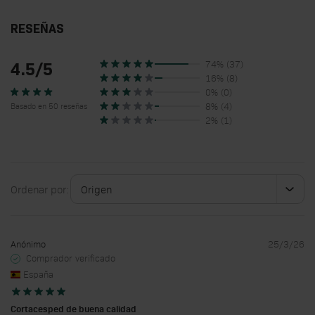
RESEÑAS
74% (37)
4.5/5
16% (8)
0% (0)
8% (4)
Basado en 50 reseñas
2% (1)
Ordenar por:
Anónimo
25/3/26
Comprador verificado
España
Cortacesped de buena calidad