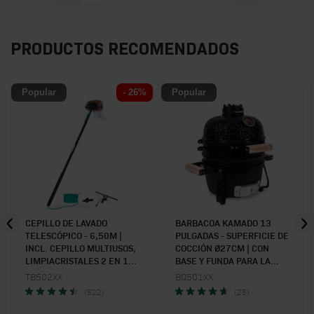
PRODUCTOS RECOMENDADOS
Popular
- 26%
Popular
CEPILLO DE LAVADO
BARBACOA KAMADO 13
TELESCÓPICO - 6,50M |
PULGADAS - SUPERFICIE DE
INCL. CEPILLO MULTIUSOS,
COCCIÓN Ø27CM | CON
LIMPIACRISTALES 2 EN 1,
BASE Y FUNDA PARA LA
MANGUERA Y DOSIFICADOR
LLUVIA
TB502XX
BQ501XX
DE JABÓN
(522)
(25)