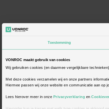
Toestemming
VONROC maakt gebruik van cookies
Wij gebruiken cookies (en daarmee vergelijkbare technieken
Met deze cookies verzamelen wij en onze partners informatie
Hiermee passen wij onze website en communicatie aan op jou
Lees hierover meer in onze
Privacyverklaring
en
Cookiever
Hieronder kun je kiezen met welk type cookies je akkoord ga