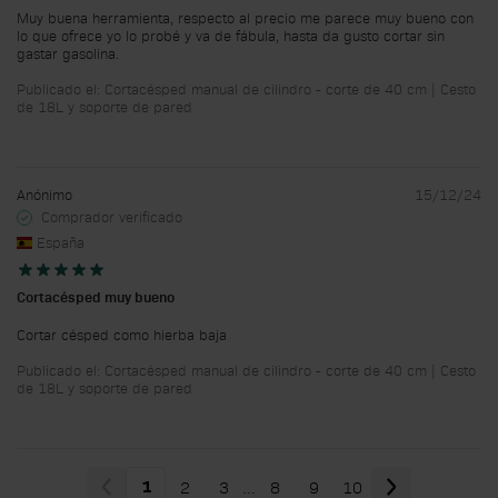
Muy buena herramienta, respecto al precio me parece muy bueno con
lo que ofrece yo lo probé y va de fábula, hasta da gusto cortar sin
gastar gasolina.
Publicado el: Cortacésped manual de cilindro - corte de 40 cm | Cesto
de 18L y soporte de pared
Anónimo
15/12/24
Comprador verificado
España
Cortacésped muy bueno
Cortar césped como hierba baja
Publicado el: Cortacésped manual de cilindro - corte de 40 cm | Cesto
de 18L y soporte de pared
2
3
...
8
9
10
1
Actualmente estás leyendo página
Página
Página
Página
Página
Página